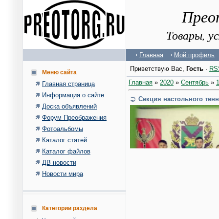
Прео
Товары, у
Главная
Мой профиль
Приветствую Вас
,
Гость
·
RS
Меню сайта
Главная
»
2020
»
Сентябрь
»
Главная страница
Информация о сайте
Cекция настольного те
Доска объявлений
Форум Преображения
Фотоальбомы
Каталог статей
Каталог файлов
ДВ новости
Новости мира
Категории раздела