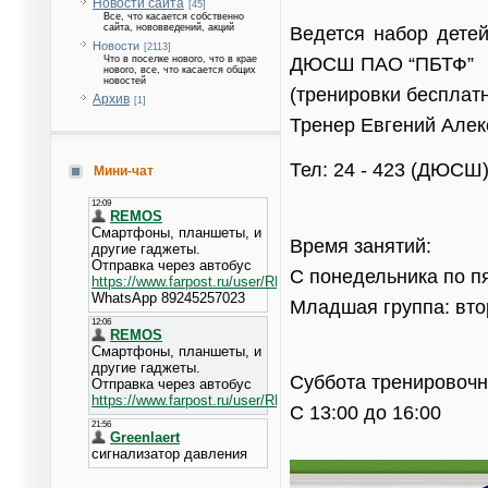
Новости сайта
[45]
Все, что касается собственно
сайта, нововведений, акций
Ведется набор детей
Новости
[2113]
ДЮСШ ПАО “ПБТФ”
Что в поселке нового, что в крае
нового, все, что касается общих
новостей
(тренировки бесплат
Архив
[1]
Тренер Евгений Алек
Тел: 24 - 423 (ДЮСШ)
Мини-чат
Время занятий:
С понедельника по пя
Младшая группа: втор
Суббота тренировочн
С 13:00 до 16:00