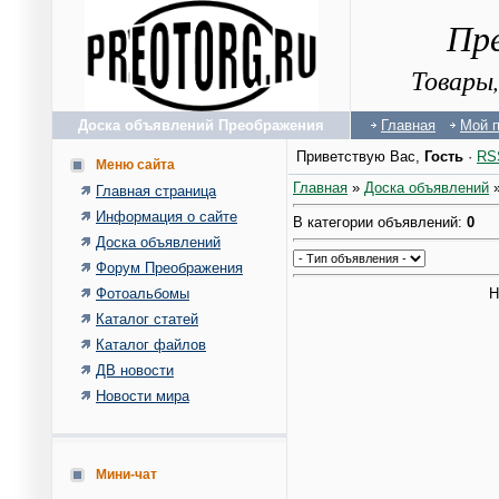
Пр
Товары,
Доска объявлений Преображения
Главная
Мой 
Приветствую Вас
,
Гость
·
RS
Меню сайта
Главная
»
Доска объявлений
Главная страница
Информация о сайте
В категории объявлений
:
0
Доска объявлений
Форум Преображения
Н
Фотоальбомы
Каталог статей
Каталог файлов
ДВ новости
Новости мира
Мини-чат